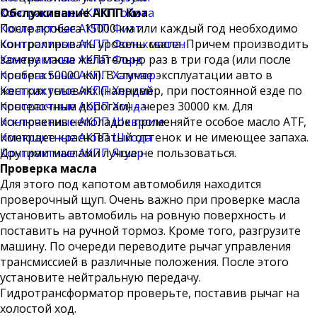
Контрактные АКПП Тойота
Обслуживание АКПП Киа
Контрактные АКПП Фиат
После пробега 15000 км или каждый год необходимо
Контрактные АКПП Фольксваген
контролировать уровень масла. Причем производить
Контрактные АКПП Форд
замену масла желательно раз в три года (или после
Контрактные АКПП Хаммер
пробега 50000 км). В случае эксплуатации авто в
Контрактные АКПП Хендай
жестких условиях (например, при постоянной езде по
Контрактные АКПП Хонда
проселочным дорогам) – через 30000 км. Для
Контрактные АКПП Шевроле
исключения неполадок применяйте особое масло ATF,
Контрактные АКПП Шкода
имеющее красноватый оттенок и не имеющее запаха.
Контрактные АКПП Ягуар
Другими маслами лучше не пользоваться.
Проверка масла
Для этого под капотом автомобиля находится
проверочный щуп. Очень важно при проверке масла
установить автомобиль на ровную поверхность и
поставить на ручной тормоз. Кроме того, разгрузите
машину. По очереди переводите рычаг управления
трансмиссией в различные положения. После этого
установите нейтральную передачу.
Гидротрансформатор проверьте, поставив рычаг на
холостой ход.