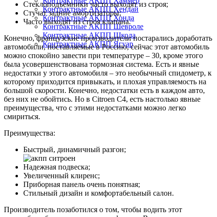
Контрактные АКПП Хаммер
Стеклоподъемники часто выходят из строя;
Контрактные АКПП Хендай
Стучат задние амортизаторы;
Контрактные АКПП Хонда
Часто выходят из строя клапана.
Контрактные АКПП Шевроле
Контрактные АКПП Шкода
Конечно, французские производители постарались доработать
Контрактные АКПП Ягуар
автомобили, поставляемые в Россию, сейчас этот автомобиль
можно спокойно завести при температуре – 30, кроме этого
была усовершенствована тормозная система. Есть и явные
недостатки у этого автомобиля – это необычный спидометр, к
которому приходится привыкать, и плохая управляемость на
большой скорости. Конечно, недостатки есть в каждом авто,
без них не обойтись. Но в Citroen C4, есть настолько явные
преимущества, что с этими недостатками можно легко
смириться.
Преимущества:
Быстрый, динамичный разгон;
Надежная подвеска;
Увеличенный клиренс;
Приборная панель очень понятная;
Стильный дизайн и комфортабельный салон.
Производитель позаботился о том, чтобы водить этот