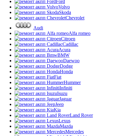
Ford
Volvo
Skoda
Chevrolet
Audi
Alfa romeo
Citroen
Cadillac
Acura
BMW
Daewoo
Dodge
Honda
Fiat
Hummer
Infiniti
Isuzu
Jaguar
Jeep
Kia
Land Rover
Lexus
Mazda
Mercedes